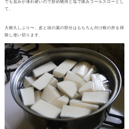
でも旨みが薄れ硬いので炒め物用と塩で揉み
コールスロー
とし
て、
大根久しぶり〜、皮と頭の葉の部分はもちろん付け根の所を掃
除し使い切ります、