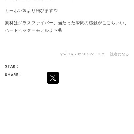
カーボン製より飛びます💘
素材は
グラスファイバー
、当たった瞬間の感触がここちいい、
ハードヒッターモデルよ〜😁
ryokuan
2025-07-26 13:21
読者になる