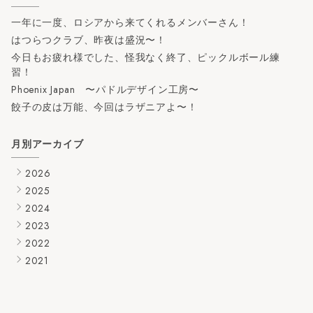
一年に一度、ロシアから来てくれるメンバーさん！
はつらつクラブ、昨夜は盛況〜！
今日もお疲れ様でした、怪我なく終了、ピックルボール練
習！
Phoenix Japan 〜パドルデザイン工房〜
餃子の皮は万能、今回はラザニアよ〜！
月別アーカイブ
▶
2026
▶
2025
▶
2024
▶
2023
▶
2022
▶
2021