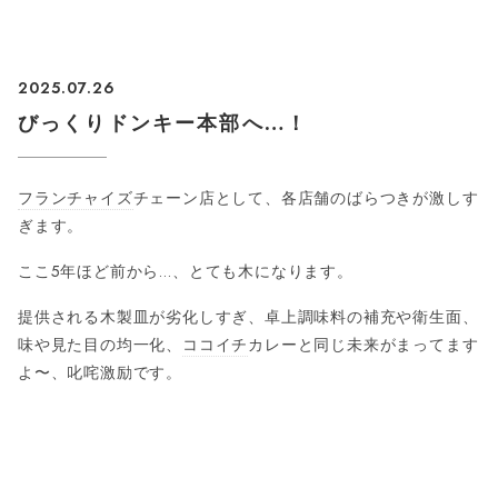
2025
-
07
-
26
びっくりドンキー本部へ…！
フランチャイズ
チェーン店として、各店舗のばらつきが激しす
ぎます。
ここ5年ほど前から…、とても木になります。
提供される木製皿が劣化しすぎ、卓上調味料の補充や衛生面、
味や見た目の均一化、
ココイチ
カレーと同じ未来がまってます
よ〜、叱咤激励です。