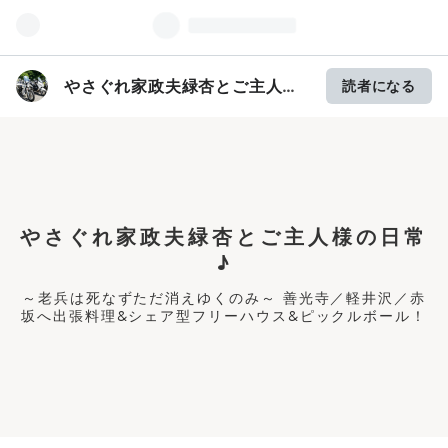
やさぐれ家政夫緑杏とご主人様
読者になる
の日常♪
やさぐれ家政夫緑杏とご主人様の日常
♪
～老兵は死なずただ消えゆくのみ～ 善光寺／軽井沢／赤
坂へ出張料理&シェア型フリーハウス&ピックルボール！