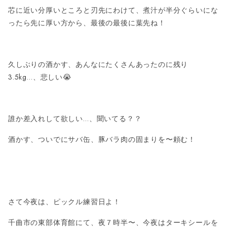
芯に近い分厚いところと刃先にわけて、煮汁が半分ぐらいにな
ったら先に厚い方から、最後の最後に葉先ね！
久しぶりの酒かす、あんなにたくさんあったのに残り
3.5kg…、悲しい😭
誰か差入れして欲しい…、聞いてる？？
酒かす、ついでにサバ缶、豚バラ肉の固まりを〜頼む！
さて今夜は、ピックル練習日よ！
千曲市
の東部体育館にて、夜７時半〜、今夜はターキシールを